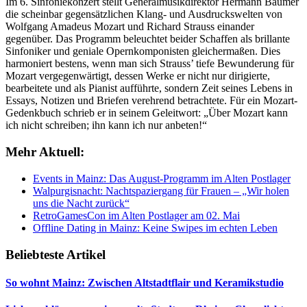
Im 6. Sinfoniekonzert stellt Generalmusikdirektor Hermann Bäumer
die scheinbar gegensätzlichen Klang- und Ausdruckswelten von
Wolfgang Amadeus Mozart und Richard Strauss einander
gegenüber. Das Programm beleuchtet beider Schaffen als brillante
Sinfoniker und geniale Opernkomponisten gleichermaßen. Dies
harmoniert bestens, wenn man sich Strauss’ tiefe Bewunderung für
Mozart vergegenwärtigt, dessen Werke er nicht nur dirigierte,
bearbeitete und als Pianist aufführte, sondern Zeit seines Lebens in
Essays, Notizen und Briefen verehrend betrachtete. Für ein Mozart-
Gedenkbuch schrieb er in seinem Geleitwort: „Über Mozart kann
ich nicht schreiben; ihn kann ich nur anbeten!“
Mehr Aktuell:
Events in Mainz: Das August-Programm im Alten Postlager
Walpurgisnacht: Nachtspaziergang für Frauen – „Wir holen
uns die Nacht zurück“
RetroGamesCon im Alten Postlager am 02. Mai
Offline Dating in Mainz: Keine Swipes im echten Leben
Beliebteste Artikel
So wohnt Mainz: Zwischen Altstadtflair und Keramikstudio