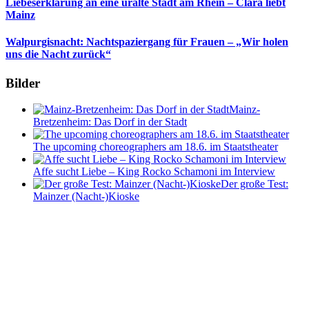
Liebeserklärung an eine uralte Stadt am Rhein – Clara liebt
Mainz
Walpurgisnacht: Nachtspaziergang für Frauen – „Wir holen
uns die Nacht zurück“
Bilder
Mainz-
Bretzenheim: Das Dorf in der Stadt
The upcoming choreographers am 18.6. im Staatstheater
Affe sucht Liebe – King Rocko Schamoni im Interview
Der große Test:
Mainzer (Nacht-)Kioske