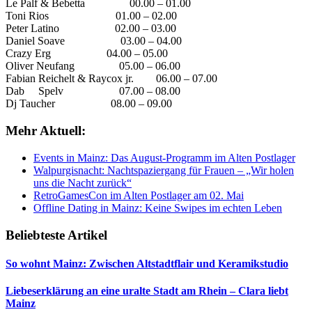
Le Palf & Bebetta 00.00 – 01.00
Toni Rios 01.00 – 02.00
Peter Latino 02.00 – 03.00
Daniel Soave 03.00 – 04.00
Crazy Erg 04.00 – 05.00
Oliver Neufang 05.00 – 06.00
Fabian Reichelt & Raycox jr. 06.00 – 07.00
Dab Spelv 07.00 – 08.00
Dj Taucher 08.00 – 09.00
Mehr Aktuell:
Events in Mainz: Das August-Programm im Alten Postlager
Walpurgisnacht: Nachtspaziergang für Frauen – „Wir holen
uns die Nacht zurück“
RetroGamesCon im Alten Postlager am 02. Mai
Offline Dating in Mainz: Keine Swipes im echten Leben
Beliebteste Artikel
So wohnt Mainz: Zwischen Altstadtflair und Keramikstudio
Liebeserklärung an eine uralte Stadt am Rhein – Clara liebt
Mainz