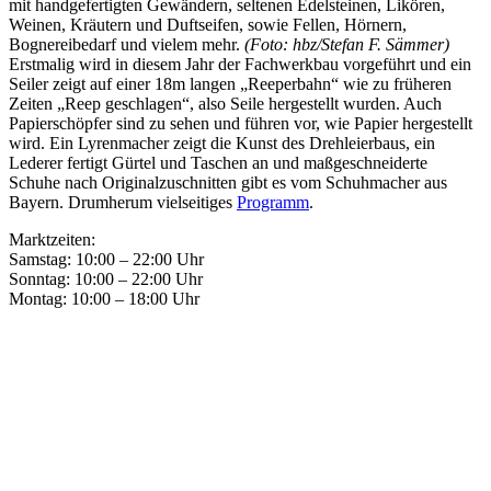
mit handgefertigten Gewändern, seltenen Edelsteinen, Likören,
Weinen, Kräutern und Duftseifen, sowie Fellen, Hörnern,
Bognereibedarf und vielem mehr.
(
Foto: hbz/Stefan F. Sämmer
)
Erstmalig wird in diesem Jahr der Fachwerkbau vorgeführt und ein
Seiler zeigt auf einer 18m langen „Reeperbahn“ wie zu früheren
Zeiten „Reep geschlagen“, also Seile hergestellt wurden. Auch
Papierschöpfer sind zu sehen und führen vor, wie Papier hergestellt
wird. Ein Lyrenmacher zeigt die Kunst des Drehleierbaus, ein
Lederer fertigt Gürtel und Taschen an und maßgeschneiderte
Schuhe nach Originalzuschnitten gibt es vom Schuhmacher aus
Bayern. Drumherum vielseitiges
Programm
.
Marktzeiten:
Samstag: 10:00 – 22:00 Uhr
Sonntag: 10:00 – 22:00 Uhr
Montag: 10:00 – 18:00 Uhr