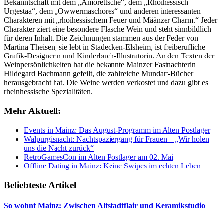
Bekanntschaft mit dem „Amorettsche“, dem „Rhoihessisch
Urgestaa“, dem „Owwermaschores“ und anderen interessanten
Charakteren mit „rhoihessischem Feuer und Määnzer Charm.“ Jeder
Charakter ziert eine besondere Flasche Wein und steht sinnbildlich
für deren Inhalt. Die Zeichnungen stammen aus der Feder von
Martina Theisen, sie lebt in Stadecken-Elsheim, ist freiberufliche
Grafik-Designerin und Kinderbuch-Illustratorin. An den Texten der
Weinpersönlichkeiten hat die bekannte Mainzer Fastnachterin
Hildegard Bachmann gefeilt, die zahlreiche Mundart-Bücher
herausgebracht hat. Die Weine werden verkostet und dazu gibt es
rheinhessische Spezialitäten.
Mehr Aktuell:
Events in Mainz: Das August-Programm im Alten Postlager
Walpurgisnacht: Nachtspaziergang für Frauen – „Wir holen
uns die Nacht zurück“
RetroGamesCon im Alten Postlager am 02. Mai
Offline Dating in Mainz: Keine Swipes im echten Leben
Beliebteste Artikel
So wohnt Mainz: Zwischen Altstadtflair und Keramikstudio