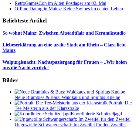
RetroGamesCon im Alten Postlager am 02. Mai
Offline Dating in Mainz: Keine Swipes im echten Leben
Beliebteste Artikel
So wohnt Mainz: Zwischen Altstadtflair und Keramikstudio
Liebeserklärung an eine uralte Stadt am Rhein – Clara liebt
Mainz
Walpurgisnacht: Nachtspaziergang für Frauen – „Wir holen
uns die Nacht zurück“
Bilder
Neue Brambles & Bars: Waldkauz und Spiritus Kneipe
Portrait: Die
Tee-Meisterin aus der Klarastraße
Koordinierte Schnitzeljagd
Ungewollte Schwangerschaft: Im Zweifel für den Zweifel