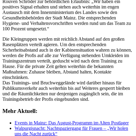
Rouven Schröder zur behördlichen Erlaubnis: „Wir haben ein
positives Signal erhalten und stehen auch weiterhin im engen
Austausch mit dem Innenministerium des Landes sowie den
Gesundheitsbehörden der Stadt Mainz. Die entsprechenden
Hygiene- und Verhaltensvorschriften werden rund um das Team zu
100 Prozent umgesetzt.“
Die Kleingruppen werden mit reichlich Abstand auf den großen
Rasenplätzen verteilt agieren. Um den entsprechenden
Sicherheitsabstand auch in der Kabinensituation wahren zu können,
werden die Profis auf alle zur Verfügung stehenden Umkleiden im
Trainingszentrum verteilt, geduscht wird nach dem Training zu
Hause. Für die private Zeit gelten weiterhin die bekannten
Maßnahmen: Zuhause bleiben, Abstand halten, Kontakte
einschränken.
Das Trainings- und Bruchweggelände wird darüber hinaus für
Publikumsverkehr auch weiterhin bis auf Weiteres gesperrt bleiben
und die Räumlichkeiten nur denjenigen zugänglich sein, die im
Trainingsbetrieb der Profis eingebunden sind.
Mehr Aktuell:
Events in Mainz: Das August-Programm im Alten Postlager
Walpurgisnacht: Nachtspaziergang für Frauen – „Wir holen
uns die Nacht zurück“