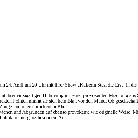
m 24. April um 20 Uhr mit Ihrer Show „Kaiserin Stasi die Erst“ in die 
e mit ihrer einzigartigen Bühnenfigur – einer provokanten Mischung aus
rekten Pointen nimmt sie sich kein Blatt vor den Mund. Ob gesellschaft
 Zunge und unerschrockenem Blick.
hen und Abgründen auf ebenso provokante wie originelle Weise. Mit e
hr Publikum auf ganz besondere Art.