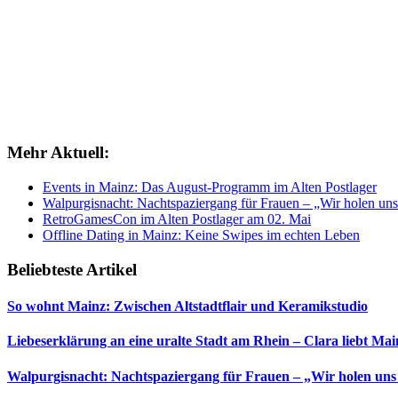
Mehr Aktuell:
Events in Mainz: Das August-Programm im Alten Postlager
Walpurgisnacht: Nachtspaziergang für Frauen – „Wir holen uns
RetroGamesCon im Alten Postlager am 02. Mai
Offline Dating in Mainz: Keine Swipes im echten Leben
Beliebteste Artikel
So wohnt Mainz: Zwischen Altstadtflair und Keramikstudio
Liebeserklärung an eine uralte Stadt am Rhein – Clara liebt Mai
Walpurgisnacht: Nachtspaziergang für Frauen – „Wir holen uns