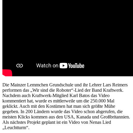
Die Mainzer Lemmchen Grundschule und ihr Lehrer Lars Reimers
performen das „Wir sind die Roboter“-Lied der Band Kraftwerk.
Nachdem auch Kraftwerk-Mitglied Karl Batos das Video
kommentiert hat, wurde es mittlerweile um die 250.000 Mal
geklickt. Auch mit den Kostümen hat man sich größte Mühe
gegeben. In 200 Ländern wurde das Video schon abgerufen, die
meisten Klicks kommen aus den USA, Kanada und Großbritannien.
Als nächstes Projekt geplant ist ein Video von Nenas Lied
„Leuchtturm“.