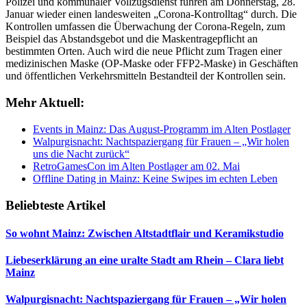
Polizei und kommunaler Vollzugsdienst führen am Donnerstag, 28.
Januar wieder einen landesweiten „Corona-Kontrolltag“ durch. Die
Kontrollen umfassen die Überwachung der Corona-Regeln, zum
Beispiel das Abstandsgebot und die Maskentragepflicht an
bestimmten Orten. Auch wird die neue Pflicht zum Tragen einer
medizinischen Maske (OP-Maske oder FFP2-Maske) in Geschäften
und öffentlichen Verkehrsmitteln Bestandteil der Kontrollen sein.
Mehr Aktuell:
Events in Mainz: Das August-Programm im Alten Postlager
Walpurgisnacht: Nachtspaziergang für Frauen – „Wir holen
uns die Nacht zurück“
RetroGamesCon im Alten Postlager am 02. Mai
Offline Dating in Mainz: Keine Swipes im echten Leben
Beliebteste Artikel
So wohnt Mainz: Zwischen Altstadtflair und Keramikstudio
Liebeserklärung an eine uralte Stadt am Rhein – Clara liebt
Mainz
Walpurgisnacht: Nachtspaziergang für Frauen – „Wir holen