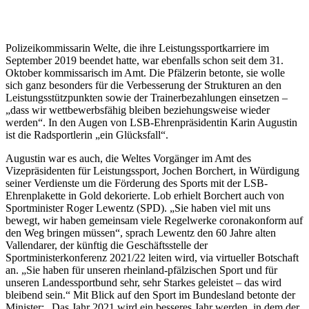
Polizeikommissarin Welte, die ihre Leistungssportkarriere im
September 2019 beendet hatte, war ebenfalls schon seit dem 31.
Oktober kommissarisch im Amt. Die Pfälzerin betonte, sie wolle
sich ganz besonders für die Verbesserung der Strukturen an den
Leistungsstützpunkten sowie der Trainerbezahlungen einsetzen –
„dass wir wettbewerbsfähig bleiben beziehungsweise wieder
werden“. In den Augen von LSB-Ehrenpräsidentin Karin Augustin
ist die Radsportlerin „ein Glücksfall“.
Augustin war es auch, die Weltes Vorgänger im Amt des
Vizepräsidenten für Leistungssport, Jochen Borchert, in Würdigung
seiner Verdienste um die Förderung des Sports mit der LSB-
Ehrenplakette in Gold dekorierte. Lob erhielt Borchert auch von
Sportminister Roger Lewentz (SPD). „Sie haben viel mit uns
bewegt, wir haben gemeinsam viele Regelwerke coronakonform auf
den Weg bringen müssen“, sprach Lewentz den 60 Jahre alten
Vallendarer, der künftig die Geschäftsstelle der
Sportministerkonferenz 2021/22 leiten wird, via virtueller Botschaft
an. „Sie haben für unseren rheinland-pfälzischen Sport und für
unseren Landessportbund sehr, sehr Starkes geleistet – das wird
bleibend sein.“ Mit Blick auf den Sport im Bundesland betonte der
Minister: „Das Jahr 2021 wird ein besseres Jahr werden, in dem der