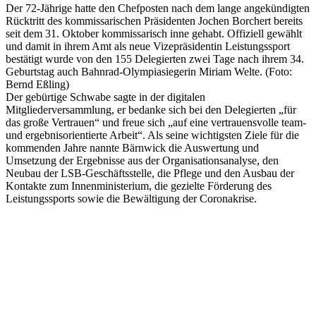
Der 72-Jährige hatte den Chefposten nach dem lange angekündigten
Rücktritt des kommissarischen Präsidenten Jochen Borchert bereits
seit dem 31. Oktober kommissarisch inne gehabt. Offiziell gewählt
und damit in ihrem Amt als neue Vizepräsidentin Leistungssport
bestätigt wurde von den 155 Delegierten zwei Tage nach ihrem 34.
Geburtstag auch Bahnrad-Olympiasiegerin Miriam Welte. (Foto:
Bernd Eßling)
Der gebürtige Schwabe sagte in der digitalen
Mitgliederversammlung, er bedanke sich bei den Delegierten „für
das große Vertrauen“ und freue sich „auf eine vertrauensvolle team-
und ergebnisorientierte Arbeit“. Als seine wichtigsten Ziele für die
kommenden Jahre nannte Bärnwick die Auswertung und
Umsetzung der Ergebnisse aus der Organisationsanalyse, den
Neubau der LSB-Geschäftsstelle, die Pflege und den Ausbau der
Kontakte zum Innenministerium, die gezielte Förderung des
Leistungssports sowie die Bewältigung der Coronakrise.