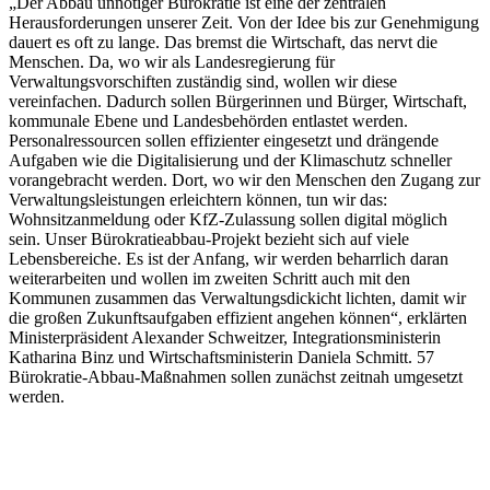
„Der Abbau unnötiger Bürokratie ist eine der zentralen
Herausforderungen unserer Zeit. Von der Idee bis zur Genehmigung
dauert es oft zu lange. Das bremst die Wirtschaft, das nervt die
Menschen. Da, wo wir als Landesregierung für
Verwaltungsvorschiften zuständig sind, wollen wir diese
vereinfachen. Dadurch sollen Bürgerinnen und Bürger, Wirtschaft,
kommunale Ebene und Landesbehörden entlastet werden.
Personalressourcen sollen effizienter eingesetzt und drängende
Aufgaben wie die Digitalisierung und der Klimaschutz schneller
vorangebracht werden. Dort, wo wir den Menschen den Zugang zur
Verwaltungsleistungen erleichtern können, tun wir das:
Wohnsitzanmeldung oder KfZ-Zulassung sollen digital möglich
sein. Unser Bürokratieabbau-Projekt bezieht sich auf viele
Lebensbereiche. Es ist der Anfang, wir werden beharrlich daran
weiterarbeiten und wollen im zweiten Schritt auch mit den
Kommunen zusammen das Verwaltungsdickicht lichten, damit wir
die großen Zukunftsaufgaben effizient angehen können“, erklärten
Ministerpräsident Alexander Schweitzer, Integrationsministerin
Katharina Binz und Wirtschaftsministerin Daniela Schmitt. 57
Bürokratie-Abbau-Maßnahmen sollen zunächst zeitnah umgesetzt
werden.