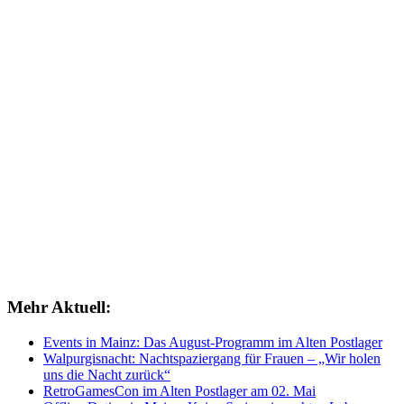
Mehr Aktuell:
Events in Mainz: Das August-Programm im Alten Postlager
Walpurgisnacht: Nachtspaziergang für Frauen – „Wir holen
uns die Nacht zurück“
RetroGamesCon im Alten Postlager am 02. Mai