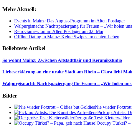
Mehr Aktuell:
Events in Mainz: Das August-Programm im Alten Postlager
Walpurgisnacht: Nachtspaziergang für Frauen – „Wir holen uns
RetroGamesCon im Alten Postlager am 02. Mai
Offline Dating in Mainz: Keine Swipes im echten Leben
Beliebteste Artikel
So wohnt Mainz: Zwischen Altstadtflair und Keramikstudio
Liebeserklärung an eine uralte Stadt am Rhein – Clara liebt Mai
Walpurgisnacht: Nachtspaziergang für Frauen – „Wir holen uns
Bilder
Nie wieder Foxtrott
Pick-up-Artists: D
Der große Test: Kletterwälder
Occupy Türkei? – 