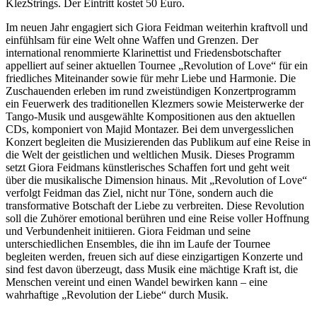
KlezStrings. Der Eintritt kostet 50 Euro.
Im neuen Jahr engagiert sich Giora Feidman weiterhin kraftvoll und
einfühlsam für eine Welt ohne Waffen und Grenzen. Der
international renommierte Klarinettist und Friedensbotschafter
appelliert auf seiner aktuellen Tournee „Revolution of Love“ für ein
friedliches Miteinander sowie für mehr Liebe und Harmonie. Die
Zuschauenden erleben im rund zweistündigen Konzertprogramm
ein Feuerwerk des traditionellen Klezmers sowie Meisterwerke der
Tango-Musik und ausgewählte Kompositionen aus den aktuellen
CDs, komponiert von Majid Montazer. Bei dem unvergesslichen
Konzert begleiten die Musizierenden das Publikum auf eine Reise in
die Welt der geistlichen und weltlichen Musik. Dieses Programm
setzt Giora Feidmans künstlerisches Schaffen fort und geht weit
über die musikalische Dimension hinaus. Mit „Revolution of Love“
verfolgt Feidman das Ziel, nicht nur Töne, sondern auch die
transformative Botschaft der Liebe zu verbreiten. Diese Revolution
soll die Zuhörer emotional berühren und eine Reise voller Hoffnung
und Verbundenheit initiieren. Giora Feidman und seine
unterschiedlichen Ensembles, die ihn im Laufe der Tournee
begleiten werden, freuen sich auf diese einzigartigen Konzerte und
sind fest davon überzeugt, dass Musik eine mächtige Kraft ist, die
Menschen vereint und einen Wandel bewirken kann – eine
wahrhaftige „Revolution der Liebe“ durch Musik.