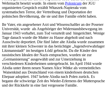
Wehrmacht besetzt wurde. In einem vom
Polonicum
der JGU
organisierten Gespräch erzählt Witaszek-Napierała vom
systematischen Terror, der Vertreibung und Deportation der
polnischen Bevölkerung, die sie und ihre Familie erlebt haben.
Ihr Vater, ein angesehener Arzt und Wissenschaftler an der Posener
Universität, wurde als Angehöriger der Widerstandsbewegung im
Januar 1943 verhaftet, zum Tod verurteilt und hingerichtet. Wenige
Tage danach wurde die Mutter zu Hause abgeholt und nach
Ausschwitz deportiert. Die fünf Jahre alte Alodia wurde zusammen
mit ihrer kleinen Schwester in das berüchtigte „Jugendverwahrlager
Litzmannstadt“ im heutigen Łódź gebracht. Da die Kinder den
rassistischen Idealen der Nazis entsprachen, wurden sie zur
„Germanisierung“ ausgewählt und zur Umerziehung in
verschiedenen Kinderheimen untergebracht. Im April 1944 wurde
Alodia unter ihrem neuen Namen Alice Wittke als vermeintliches
Waisenkind aus Deutschland von einem kinderlosen deutschen
Ehepaar adoptiert. 1947 kehrte Alodia nach Polen zurück. Es
begann die schwierige Zeit des Wieder-Erlernens der Muttersprache
und der Rückkehr in eine fast vergessene Familie.