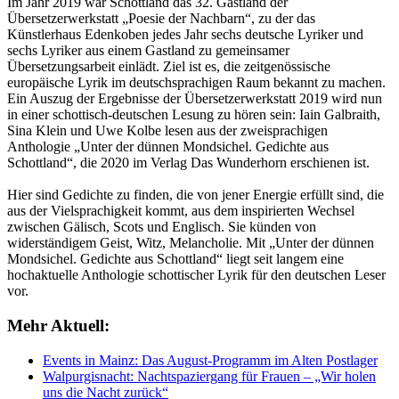
Im Jahr 2019 war Schottland das 32. Gastland der
Übersetzerwerkstatt „Poesie der Nachbarn“, zu der das
Künstlerhaus Edenkoben jedes Jahr sechs deutsche Lyriker und
sechs Lyriker aus einem Gastland zu gemeinsamer
Übersetzungsarbeit einlädt. Ziel ist es, die zeitgenössische
europäische Lyrik im deutschsprachigen Raum bekannt zu machen.
Ein Auszug der Ergebnisse der Übersetzerwerkstatt 2019 wird nun
in einer schottisch-deutschen Lesung zu hören sein: Iain Galbraith,
Sina Klein und Uwe Kolbe lesen aus der zweisprachigen
Anthologie „Unter der dünnen Mondsichel. Gedichte aus
Schottland“, die 2020 im Verlag Das Wunderhorn erschienen ist.
Hier sind Gedichte zu finden, die von jener Energie erfüllt sind, die
aus der Vielsprachigkeit kommt, aus dem inspirierten Wechsel
zwischen Gälisch, Scots und Englisch. Sie künden von
widerständigem Geist, Witz, Melancholie. Mit „Unter der dünnen
Mondsichel. Gedichte aus Schottland“ liegt seit langem eine
hochaktuelle Anthologie schottischer Lyrik für den deutschen Leser
vor.
Mehr Aktuell:
Events in Mainz: Das August-Programm im Alten Postlager
Walpurgisnacht: Nachtspaziergang für Frauen – „Wir holen
uns die Nacht zurück“