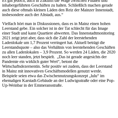
Es gilt jedoch, auch in Zukunft die Wage zwischen Filialen und
inhabergeführten Geschäften zu halten. Schließlich machen gerade
auch diese oftmals kleinen Läden den Reiz der Mainzer Innenstadt,
insbesondere auch der Altstadt, aus.“
Vielfach hört man in Diskussionen, dass es in Mainz einen hohen
Leerstand gebe. Ein solcher ist in der Tat schlecht für das Image
einer Stadt und kann Quartiere abwerten. Das Innenstadtmonitoring
2021 zeigt jetzt aber, dass sich die Zahl der leerstehenden
Ladenlokale um 1,7 Prozent verringert hat. Aktuell beträgt die
Leerstandsquote – also das Verhältnis von leerstehenden Geschäften
zu allen Ladenlokalen – 3,9 Prozent. So werden 24 Läden, die 2020
noch leer standen, jetzt bespielt. „Das ist gerade angesichts der
Pandemie ein wirklich guter Wert“, betont die
Wirtschaftsdezernentin. Sehr positiv sei zudem, dass der Leerstand
in Mainz mit innovativen Geschäftsmodellen genutzt werde.
Beispiele seien etwa das Zwischennutzungskonzept „lulu“ im
ehemaligen Karstadt-Gebäude an der Ludwigsstraße oder eine Pop-
Up-Weinbar in der Emmeransstraße.