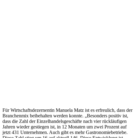
Für Wirtschaftsdezernentin Manuela Matz ist es erfreulich, dass der
Branchenmix beibehalten werden konnte. „Besonders positiv ist,
dass die Zahl der Einzelhandelsgeschäfte nach vier rückläufigen
Jahren wieder gestiegen ist, in 12 Monaten um zwei Prozent auf
jetzt 431 Unternehmen. Auch gibt es mehr Gastronomiebetriebe.
Diese Zahl stieg um 16 auf aktuell 146. Diese Entwicklung ist