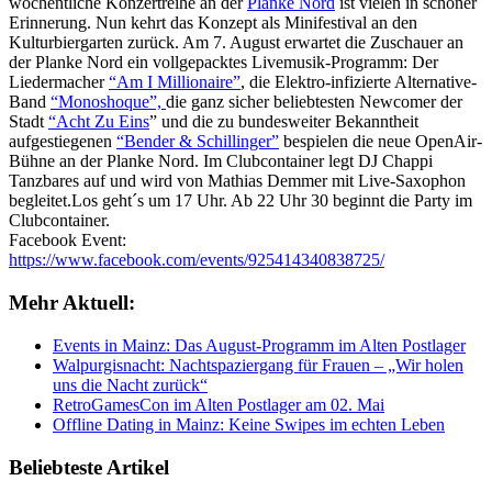
wöchentliche Konzertreihe an der
Planke Nord
ist vielen in schöner
Erinnerung. Nun kehrt das Konzept als
Minifestival an den
Kulturbiergarten zurück. Am 7. August erwartet die Zuschauer an
der Planke Nord ein vollgepacktes Livemusik-Programm:
Der
Liedermacher
“Am I Millionaire”
, die Elektro-infizierte Alternative-
Band
“Monoshoque”,
die ganz sicher beliebtesten Newcomer der
Stadt
“Acht Zu Eins
” und die zu bundesweiter Bekanntheit
aufgestiegenen
“Bender & Schillinger”
bespielen die neue OpenAir-
Bühne an der Planke Nord. Im Clubcontainer legt DJ Chappi
Tanzbares auf und wird von Mathias Demmer mit Live-Saxophon
begleitet.Los geht´s um 17 Uhr. Ab 22 Uhr 30 beginnt die Party im
Clubcontainer.
Facebook Event:
https://www.facebook.com/events/925414340838725/
Mehr Aktuell:
Events in Mainz: Das August-Programm im Alten Postlager
Walpurgisnacht: Nachtspaziergang für Frauen – „Wir holen
uns die Nacht zurück“
RetroGamesCon im Alten Postlager am 02. Mai
Offline Dating in Mainz: Keine Swipes im echten Leben
Beliebteste Artikel