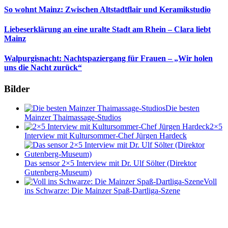
So wohnt Mainz: Zwischen Altstadtflair und Keramikstudio
Liebeserklärung an eine uralte Stadt am Rhein – Clara liebt
Mainz
Walpurgisnacht: Nachtspaziergang für Frauen – „Wir holen
uns die Nacht zurück“
Bilder
Die besten
Mainzer Thaimassage-Studios
2×5
Interview mit Kultursommer-Chef Jürgen Hardeck
Das sensor 2×5 Interview mit Dr. Ulf Sölter (Direktor
Gutenberg-Museum)
Voll
ins Schwarze: Die Mainzer Spaß-Dartliga-Szene