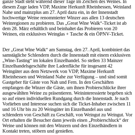
ganze Stadt steht während dieser Tage im Zeichen des Weines. In
diesem Zuge laden VDP, Maxime Herkunft Rheinhessen, Weinland
Nahe und mainzplus am 27. April dazu ein, in der Innenstadt
hochwertige Weine renommierter Winzer aus allen 13 deutschen
Weinregionen zu probieren. Das „Great Wine Walk“-Ticket ist ab
dem 28. März erhältlich und beinhaltet das Probieren von 20
Weinen, ein exklusives Weinglas + Tasche & ein ÖPNV-Ticket.
Der „Great Wine Walk“ am Samstag, den 27. April, kombiniert das
samstägliche Schlendern durch die Innenstadt mit einem exklusiven
„Wine-Tasting“ im lokalen Einzelhandel. So stellen 33 Mainzer
Einzelhandelsgeschäfte ihre Ladenfläche für insgesamt 42
Weingüter aus dem Netzwerk von VDP, Maxime Herkunft
Rheinhessen und Weinland Nahe zur Verfügung – und sind somit
Gastgeber für Gäste von Nah und Fern. In den Geschäften
empfangen die Winzer die Gäste, um ihnen Probierschlücke ihrer
ausgewählten Weine zu präsentieren. Weininteressierte begeben sich
so auf einen individuellen Rundgang durch die Innenstadt. Je nach
Vorlieben und Interesse suchen sich die Ticket-Inhaber zwischen 11
und 16 Uhr bis zu 20 Weingüter im Einzelhandel aus und
schlendern von Geschäft zu Geschäft, von Weingut zu Weingut. Vor
Ort erhalten die Besucher dann jeweils einen „Probierschluck“ der
Weine und können mit den Winzern und den Einzelhändlern in
Kontakt treten, stöbern und genießen.