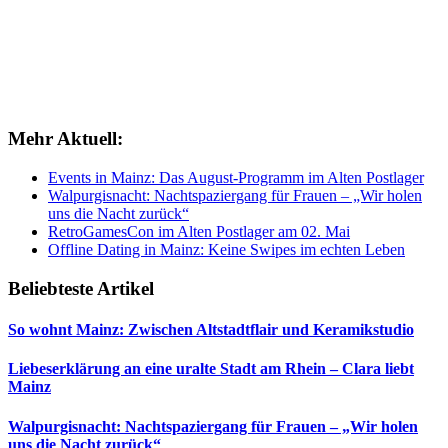
Mehr Aktuell:
Events in Mainz: Das August-Programm im Alten Postlager
Walpurgisnacht: Nachtspaziergang für Frauen – „Wir holen
uns die Nacht zurück“
RetroGamesCon im Alten Postlager am 02. Mai
Offline Dating in Mainz: Keine Swipes im echten Leben
Beliebteste Artikel
So wohnt Mainz: Zwischen Altstadtflair und Keramikstudio
Liebeserklärung an eine uralte Stadt am Rhein – Clara liebt
Mainz
Walpurgisnacht: Nachtspaziergang für Frauen – „Wir holen
uns die Nacht zurück“