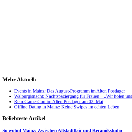
Mehr Aktuell:
Events in Mainz: Das August-Programm im Alten Postlager
Walpurgisnacht: Nachtspaziergang für Frauen – „Wir holen uns
RetroGamesCon im Alten Postlager am 02. Mai
Offline Dating in Mainz: Keine Swipes im echten Leben
Beliebteste Artikel
So wohnt Mainz: Zwischen Altstadtflair und Keramikstudio