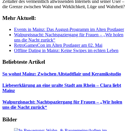
Zeitalter des vermeintlich allwissenden Internets und seiner User –
die Grenze zwischen Wahn und Wirklichkeit, Lüge und Wahrheit?
Mehr Aktuell:
Events in Mainz: Das August-Programm im Alten Postlager
Walpurgisnacht: Nachtspaziergang für Frauen – „Wir holen
uns die Nacht zurück“
RetroGamesCon im Alten Postlager am 02. Mai
Offline Dating in Mainz: Keine Swipes im echten Leben
Beliebteste Artikel
So wohnt Mainz: Zwischen Altstadtflair und Keramikstudio
Liebeserklärung an eine uralte Stadt am Rhein – Clara liebt
Mainz
Walpurgisnacht: Nachtspaziergang für Frauen – „Wir holen
uns die Nacht zurück“
Bilder