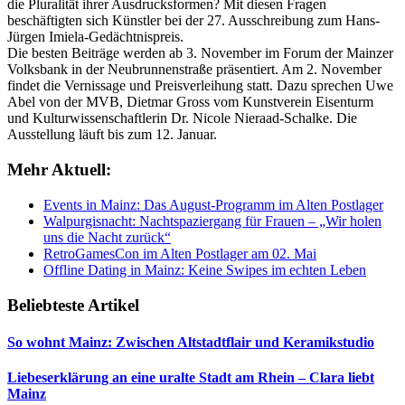
die Pluralität ihrer Ausdrucksformen? Mit diesen Fragen
beschäftigten sich Künstler bei der 27. Ausschreibung zum Hans-
Jürgen Imiela-Gedächtnispreis.
Die besten Beiträge werden ab 3. November im Forum der Mainzer
Volksbank in der Neubrunnenstraße präsentiert. Am 2. November
findet die Vernissage und Preisverleihung statt. Dazu sprechen Uwe
Abel von der MVB, Dietmar Gross vom Kunstverein Eisenturm
und Kulturwissenschaftlerin Dr. Nicole Nieraad-Schalke. Die
Ausstellung läuft bis zum 12. Januar.
Mehr Aktuell:
Events in Mainz: Das August-Programm im Alten Postlager
Walpurgisnacht: Nachtspaziergang für Frauen – „Wir holen
uns die Nacht zurück“
RetroGamesCon im Alten Postlager am 02. Mai
Offline Dating in Mainz: Keine Swipes im echten Leben
Beliebteste Artikel
So wohnt Mainz: Zwischen Altstadtflair und Keramikstudio
Liebeserklärung an eine uralte Stadt am Rhein – Clara liebt
Mainz