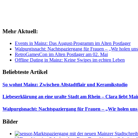
Mehr Aktuell:
Events in Mainz: Das August-Programm im Alten Postlager
Walpurgisnacht: Nachtspaziergang für Frauen – „Wir holen uns
RetroGamesCon im Alten Postlager am 02. Mai
Offline Dating in Mainz: Keine Swipes im echten Leben
Beliebteste Artikel
So wohnt Mainz: Zwischen Altstadtflair und Keramikstudio
Liebeserklärung an eine uralte Stadt am Rhein – Clara liebt Mai
Walpurgisnacht: Nachtspaziergang für Frauen – „Wir holen uns
Bilder