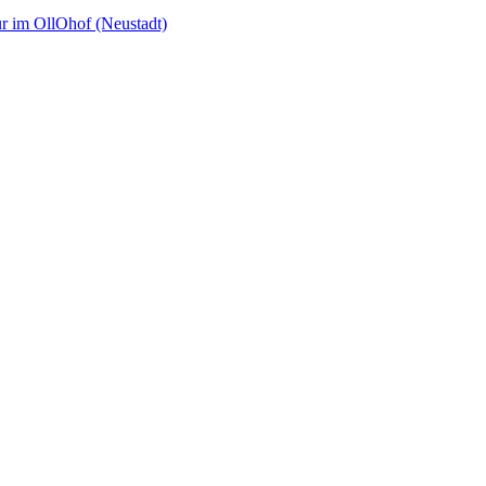
ur im OllOhof (Neustadt)