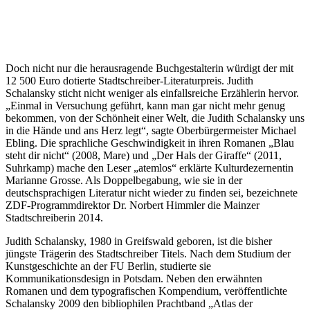
Doch nicht nur die herausragende Buchgestalterin würdigt der mit
12 500 Euro dotierte Stadtschreiber-Literaturpreis. Judith
Schalansky sticht nicht weniger als einfallsreiche Erzählerin hervor.
„Einmal in Versuchung geführt, kann man gar nicht mehr genug
bekommen, von der Schönheit einer Welt, die Judith Schalansky uns
in die Hände und ans Herz legt“, sagte Oberbürgermeister Michael
Ebling. Die sprachliche Geschwindigkeit in ihren Romanen „Blau
steht dir nicht“ (2008, Mare) und „Der Hals der Giraffe“ (2011,
Suhrkamp) mache den Leser „atemlos“ erklärte Kulturdezernentin
Marianne Grosse. Als Doppelbegabung, wie sie in der
deutschsprachigen Literatur nicht wieder zu finden sei, bezeichnete
ZDF-Programmdirektor Dr. Norbert Himmler die Mainzer
Stadtschreiberin 2014.
Judith Schalansky, 1980 in Greifswald geboren, ist die bisher
jüngste Trägerin des Stadtschreiber Titels. Nach dem Studium der
Kunstgeschichte an der FU Berlin, studierte sie
Kommunikationsdesign in Potsdam. Neben den erwähnten
Romanen und dem typografischen Kompendium, veröffentlichte
Schalansky 2009 den bibliophilen Prachtband „Atlas der