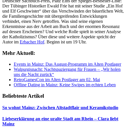
Deutscher Sachbuch-Preis, Platz Eins der Spiegel-Bestseller-Liste:
Der Tübinger Historiker Ewald Frie hat mit seiner Studie „Ein Hof
und Elf Geschwister“ über das Verschwinden der bäuerlichen Welt,
die Familiengeschichte mit übergreifenden Entwicklungen
verbindet, einen Nerv getroffen. Was sind seine eigenen
Erkenntnisse aus der Arbeit am Buch und der enormen Resonanz
auf dessen Erscheinen? Und welche Rolle spielt in seiner Analyse
der Katholizismus? Über diese und weitere Aspekte spricht der
Autor im
Erbacher Hof
. Beginn ist um 19 Uhr.
Mehr Aktuell:
Events in Mainz: Das August-Programm im Alten Postlager
Walpurgisnacht: Nachtspaziergang für Frauen – „Wir holen
uns die Nacht zurück“
RetroGamesCon im Alten Postlager am 02. Mai
Offline Dating in Mainz: Keine Swipes im echten Leben
Beliebteste Artikel
So wohnt Mainz: Zwischen Altstadtflair und Keramikstudio
Liebeserklärung an eine uralte Stadt am Rhein – Clara liebt
Mainz