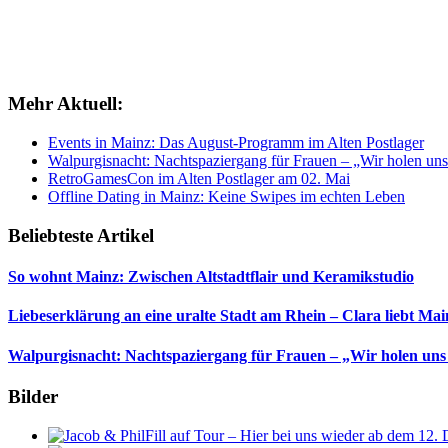
Mehr Aktuell:
Events in Mainz: Das August-Programm im Alten Postlager
Walpurgisnacht: Nachtspaziergang für Frauen – „Wir holen uns
RetroGamesCon im Alten Postlager am 02. Mai
Offline Dating in Mainz: Keine Swipes im echten Leben
Beliebteste Artikel
So wohnt Mainz: Zwischen Altstadtflair und Keramikstudio
Liebeserklärung an eine uralte Stadt am Rhein – Clara liebt Mai
Walpurgisnacht: Nachtspaziergang für Frauen – „Wir holen uns
Bilder