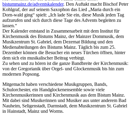
bistummainz.de/adventskalender
. Den Auftakt macht Bischof Peter
Kohlgraf, der auf seinem Saxophon das Lied „Maria durch ein
Dorn-wald ging“ spielt: „Ich lade Sie ein, diese Musik jeden Tag
aufzurufen und sich durch diese Tage des Advents begleiten zu
lassen.“
Der Kalender entstand in Zusammenarbeit mit dem Institut für
Kirchenmusik des Bistums Mainz, der Mainzer Dommusik, dem
Musikzentrum St. Gabriel, dem Dezernat Bildung und den
Medienabteilungen des Bistums Mainz. Täglich bis zum 25.
Dezember können die Besucher ein neues Türchen öffnen, hinter
dem sich ein musikalischer Beitrag verbirgt.
Zu sehen und zu hören ist die ganze Bandbreite der Kirchenmusik:
von der Gregorianik über Orgel- und Glockenmusik bis hin zum
modernen Popsong.
Mitgemacht haben verschiedene Musikgruppen, Bands,
Schulorchester, ein Handglockenensemble sowie viele
Kirchenmusikerinnen und Kirchenmusik aus dem Bistum Mainz.
Mit dabei sind Musikerinnen und Musiker aus unter anderem Bad
Nauheim, Seligenstadt, Darmstadt, dem Musikzentrum St. Gabriel
in Hainstadt, Mainz und Worms.