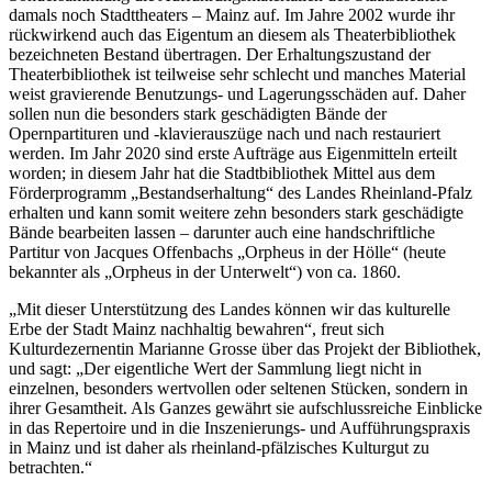
damals noch Stadttheaters – Mainz auf. Im Jahre 2002 wurde ihr
rückwirkend auch das Eigentum an diesem als Theaterbibliothek
bezeichneten Bestand übertragen. Der Erhaltungszustand der
Theaterbibliothek ist teilweise sehr schlecht und manches Material
weist gravierende Benutzungs- und Lagerungsschäden auf. Daher
sollen nun die besonders stark geschädigten Bände der
Opernpartituren und -klavierauszüge nach und nach restauriert
werden. Im Jahr 2020 sind erste Aufträge aus Eigenmitteln erteilt
worden; in diesem Jahr hat die Stadtbibliothek Mittel aus dem
Förderprogramm „Bestandserhaltung“ des Landes Rheinland-Pfalz
erhalten und kann somit weitere zehn besonders stark geschädigte
Bände bearbeiten lassen – darunter auch eine handschriftliche
Partitur von Jacques Offenbachs „Orpheus in der Hölle“ (heute
bekannter als „Orpheus in der Unterwelt“) von ca. 1860.
„Mit dieser Unterstützung des Landes können wir das kulturelle
Erbe der Stadt Mainz nachhaltig bewahren“, freut sich
Kulturdezernentin Marianne Grosse über das Projekt der Bibliothek,
und sagt: „Der eigentliche Wert der Sammlung liegt nicht in
einzelnen, besonders wertvollen oder seltenen Stücken, sondern in
ihrer Gesamtheit. Als Ganzes gewährt sie aufschlussreiche Einblicke
in das Repertoire und in die Inszenierungs- und Aufführungspraxis
in Mainz und ist daher als rheinland-pfälzisches Kulturgut zu
betrachten.“