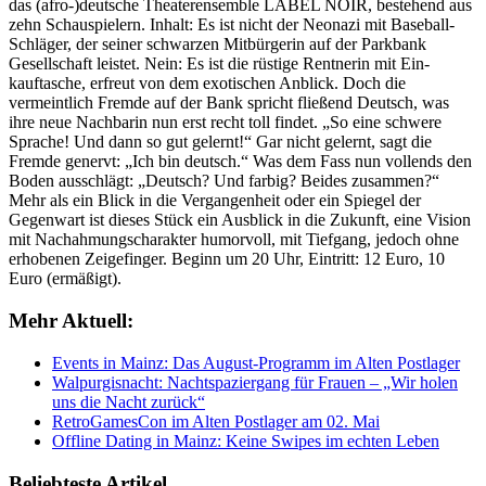
das (afro-)deutsche Theaterensemble LABEL NOIR, bestehend aus
zehn Schauspielern. Inhalt: Es ist nicht der Neonazi mit Baseball-
Schläger, der seiner schwarzen Mitbürgerin auf der Parkbank
Gesellschaft leistet. Nein: Es ist die rüstige Rentnerin mit Ein­
kauftasche, erfreut von dem exotischen Anblick. Doch die
vermeintlich Fremde auf der Bank spricht fließend Deutsch, was
ihre neue Nachbarin nun erst recht toll findet. „So eine schwere
Sprache! Und dann so gut gelernt!“ Gar nicht gelernt, sagt die
Fremde genervt: „Ich bin deutsch.“ Was dem Fass nun vollends den
Bo­den ausschlägt: „Deutsch? Und farbig? Beides zusammen?“
Mehr als ein Blick in die Vergangenheit oder ein Spiegel der
Gegenwart ist dieses Stück ein Ausblick in die Zukunft, eine Vision
mit Nachahmungscharakter humorvoll, mit Tiefgang, jedoch ohne
erhobenen Zeigefinger. Beginn um 20 Uhr, Eintritt: 12 Euro, 10
Euro (ermäßigt).
Mehr Aktuell:
Events in Mainz: Das August-Programm im Alten Postlager
Walpurgisnacht: Nachtspaziergang für Frauen – „Wir holen
uns die Nacht zurück“
RetroGamesCon im Alten Postlager am 02. Mai
Offline Dating in Mainz: Keine Swipes im echten Leben
Beliebteste Artikel