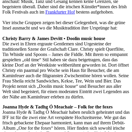
anschaut: Musik, Tanz und Gesang kennen keine Grenzen, sie
begeistern überall. Daher sind die irischen Künstler*innen des Irish
Folk Festivals auch im
Frankfurter Hof
bestens aufgehoben.
Vier irische Gruppen zeigen bei dieser Gelegenheit, was die grüne
Insel ausmacht und wo die Musiktradition ihre Ursprünge hat:
Christy Barry & James Devitt • Doolin music house
Die zwei in Ehren ergraute Gentlemen sind Urgesteine der
traditionellen Szene der Grafschaft Clare. Christy spielt Querflöte,
Tin Whistle und Spoons – James die Fiddle. Mit ihrem so entspannt
gespielten „old time“ Stil haben sie dazu beigetragen, dass das
kleine Dorf an der Westküste weltberühmt geworden ist. Dort öffnet
Christy ein paarmal pro Woche sein Haus für Besucher, die am
Kaminfeuer auch die filigransten Zwischentöne hören wollen. Seine
Frau Sheila reicht Sandwiches, Kekse, Tee, Wein und Bier. Das
Projekt nennt sich „Doolin music house“ und Besucher aus aller
Welt sind begeistert, für einen moderaten Eintritt zwei Legenden aus
der Nähe am Kaminfeuer erleben zu dürfen.
Joanna Hyde & Tadhg Ó Meachair – Folk for the foxes
Joanna Hyde & Tadhg Ó Meachair haben neulich geheiratet und das
IFF ist für die zwei eine Art verspätete Hochzeitsreise. Wie gut das
frisch gebackene Ehepaar harmoniert, kann man auf ihrem Debüt-
Album „One for the foxes“ hören. Hier finden sich sowohl irische