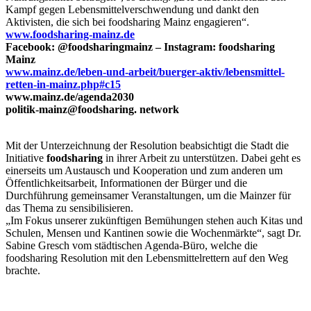
Kampf gegen Lebensmittelverschwendung und dankt den
Aktivisten, die sich bei foodsharing Mainz engagieren“.
www.foodsharing-mainz.de
Facebook: @foodsharingmainz –
Instagram: foodsharing
Mainz
www.mainz.de/leben-und-arbeit/buerger-aktiv/lebensmittel-
retten-in-mainz.php#c15
www.mainz.de/agenda2030
politik-mainz@foodsharing. network
Mit der Unterzeichnung der Resolution beabsichtigt die Stadt die
Initiative
foodsharing
in ihrer Arbeit zu unterstützen. Dabei geht es
einerseits um Austausch und Kooperation und zum anderen um
Öffentlichkeitsarbeit, Informationen der Bürger und die
Durchführung gemeinsamer Veranstaltungen, um die Mainzer für
das Thema zu sensibilisieren.
„Im Fokus unserer zukünftigen Bemühungen stehen auch Kitas und
Schulen, Mensen und Kantinen sowie die Wochenmärkte“, sagt Dr.
Sabine Gresch vom städtischen Agenda-Büro, welche die
foodsharing Resolution mit den Lebensmittelrettern auf den Weg
brachte.