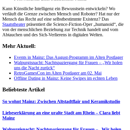
Kann Künstliche Intelligenz ein Bewusstsein entwickeln? Wo
verläuft die Grenze zwischen Mensch und Roboter? Hat nur der
Mensch das Recht auf eine selbstbestimmte Existenz? Das
Staatstheater
präsentiert die Science-Fiction-Oper „humanoid“, die
von der menschlichen Beziehung zur Technik handelt und vom
Abtauchen und des Sich-Verlierens in digitalen Welten.
Mehr Aktuell:
Events in Mainz: Das August-Programm im Alten Postlager
Walpurgisnacht: Nachtspaziergang für Frauen – „Wir holen
uns die Nacht zurück“
RetroGamesCon im Alten Postlager am 02. Mai
Offline Dating in Mainz: Keine Swipes im echten Leben
Beliebteste Artikel
So wohnt Mainz: Zwischen Altstadtflair und Keramikstudio
Liebeserklärung an eine uralte Stadt am Rhein – Clara liebt
Mainz
Walpurgisnacht: Nachtspaziergang für Frauen – „Wir holen