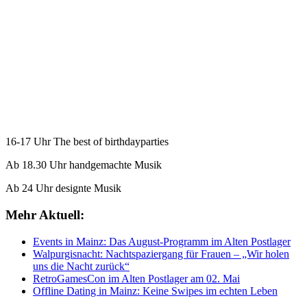
16-17 Uhr The best of birthdayparties
Ab 18.30 Uhr handgemachte Musik
Ab 24 Uhr designte Musik
Mehr Aktuell:
Events in Mainz: Das August-Programm im Alten Postlager
Walpurgisnacht: Nachtspaziergang für Frauen – „Wir holen
uns die Nacht zurück“
RetroGamesCon im Alten Postlager am 02. Mai
Offline Dating in Mainz: Keine Swipes im echten Leben