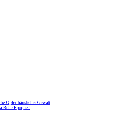
iche Opfer häuslicher Gewalt
La Belle Epoque“