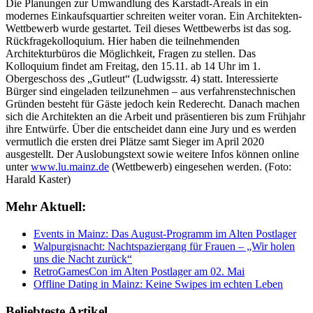
Die Planungen zur Umwandlung des Karstadt-Areals in ein
modernes Einkaufsquartier schreiten weiter voran. Ein Architekten-
Wettbewerb wurde gestartet. Teil dieses Wettbewerbs ist das sog.
Rückfragekolloquium. Hier haben die teilnehmenden
Architekturbüros die Möglichkeit, Fragen zu stellen. Das
Kolloquium findet am Freitag, den 15.11. ab 14 Uhr im 1.
Obergeschoss des „Gutleut“ (Ludwigsstr. 4) statt. Interessierte
Bürger sind eingeladen teilzunehmen – aus verfahrenstechnischen
Gründen besteht für Gäste jedoch kein Rederecht. Danach machen
sich die Architekten an die Arbeit und präsentieren bis zum Frühjahr
ihre Entwürfe. Über die entscheidet dann eine Jury und es werden
vermutlich die ersten drei Plätze samt Sieger im April 2020
ausgestellt. Der Auslobungstext sowie weitere Infos können online
unter
www.lu.mainz.de
(Wettbewerb) eingesehen werden. (Foto:
Harald Kaster)
Mehr Aktuell:
Events in Mainz: Das August-Programm im Alten Postlager
Walpurgisnacht: Nachtspaziergang für Frauen – „Wir holen
uns die Nacht zurück“
RetroGamesCon im Alten Postlager am 02. Mai
Offline Dating in Mainz: Keine Swipes im echten Leben
Beliebteste Artikel