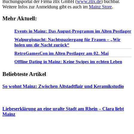
Buchungsportal der Firma ztix GmbH (
www.ztix.de
) buchbar.
Weitere Infos zur Anmeldung gibt es auch im
Mainz Store
.
Mehr Aktuell:
Events in Mainz: Das August-Programm im Alten Postlager
Walpurgisnacht: Nachtspaziergang für Frauen – „Wir
holen uns die Nacht zurück“
RetroGamesCon im Alten Postlager am 02. Mai
Offline Dating in Mainz: Keine Swipes im echten Leben
Beliebteste Artikel
So wohnt Mainz: Zwischen Altstadtflair und Keramikstudio
Liebeserklärung an eine uralte Stadt am Rhein – Clara liebt
Mainz