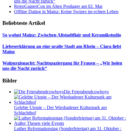
uns die Nacht zurück“
RetroGamesCon im Alten Postlager am 02. Mai
Offline Dating in Mainz: Keine Swipes im echten Leben
Beliebteste Artikel
So wohnt Mainz: Zwischen Altstadtflair und Keramikstudio
Liebeserklärung an eine uralte Stadt am Rhein – Clara liebt
Mainz
Walpurgisnacht: Nachtspaziergang für Frauen – „Wir holen
uns die Nacht zurück“
Bilder
Die Feierabendcowboys
Gelebte Utopie – Der Wiesbadener Kulturpark am
Schlachthof
Luther Reformationstag (Sonderfeiertag) am 31. Oktober :