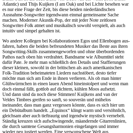
Atlantic) und Thijs Kuijken (I am Oak) und bei Lichte besehen war
es nur eine Frage der Zeit, bis diese beiden niederländischen
Ausnahme-Songwriter irgendwann einmal gemeinsame Sache
machen. Moderner Akustik-Pop, der mit jeder Note zeitlosen
Songwriter-Folk atmet und musikalisch sowohl verspielt, als auch
intuitiv und simpel gehalten ist.
Wo andere Kollegen bei Kollaborationen Egos und Ellenbogen aus-
fahren, haben die beiden befreundeten Musiker das Beste aus ihren
Songwriting-Skills zusammengeworfen und ohne überbordenden
Pathos nach oben hin verdrahtet. Bandname wie Albumtitel steht
dafür Pate. Je mehr man schließlich den Details und Staffierungen
dieser kleinen, sowohl in der britischen als auch amerikanischen
Folk-Tradition beheimateten Liedern nachstöbert, desto tiefer
möchte man sich am Ende in ihnen verlieren. Als ob man hinter
Glühwürmchen in einen lauen Abend hineinstolpert und wenn man
doch einmal fällt, gottlob auf dichtem, kühlen Moos aufsetzt.
Und dann sind da noch diese Stimmen! Kuijkens and van der
Veldes Timbres greifen so sanft, so souverän und mühelos
ineinander, dass man ganz vergessen könnte, dass es sich hier um
ein Debütalbum handelt. „Equinox“ klingt warm und versöhnlich,
gleichsam aber auch tieftraurig und irgendwie mystisch vernebelt.
Ständig kreuzen sich aufschwingende, mäandernde Gitarrenlinien,
die durch samtene Gesangsharmonien eingefangen und immer
wieder neu justiert werden. Eine verwunschene Welt aus