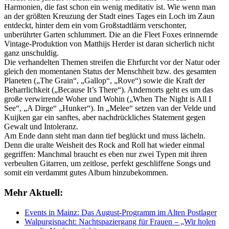
Harmonien, die fast schon ein wenig meditativ ist. Wie wenn man
an der größten Kreuzung der Stadt eines Tages ein Loch im Zaun
entdeckt, hinter dem ein vom Großstadtlärm verschonter,
unberührter Garten schlummert. Die an die Fleet Foxes erinnernde
Vintage-Produktion von Matthijs Herder ist daran sicherlich nicht
ganz unschuldig.
Die verhandelten Themen streifen die Ehrfurcht vor der Natur oder
gleich den momentanen Status der Menschheit bzw. des gesamten
Planeten („The Grain“, „Gallop“, „Rove“) sowie die Kraft der
Beharrlichkeit („Because It’s There“). Andernorts geht es um das
große verwirrende Woher und Wohin („When The Night is All I
See“, „A Dirge“ „Hunker“). In „Melee“ setzen van der Velde und
Kuijken gar ein sanftes, aber nachdrückliches Statement gegen
Gewalt und Intoleranz.
Am Ende dann steht man dann tief beglückt und muss lächeln.
Denn die uralte Weisheit des Rock and Roll hat wieder einmal
gegriffen: Manchmal braucht es eben nur zwei Typen mit ihren
verbeulten Gitarren, um zeitlose, perfekt geschliffene Songs und
somit ein verdammt gutes Album hinzubekommen.
Mehr Aktuell:
Events in Mainz: Das August-Programm im Alten Postlager
Walpurgisnacht: Nachtspaziergang für Frauen – „Wir holen