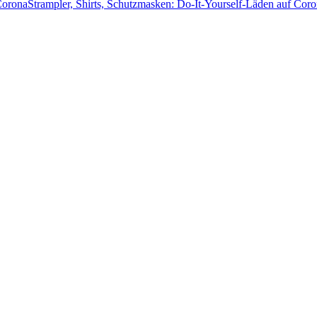
Strampler, Shirts, Schutzmasken: Do-It-Yourself-Läden auf Cor