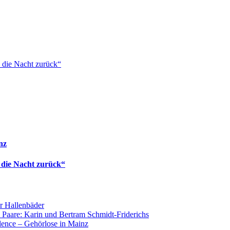
 die Nacht zurück“
nz
 die Nacht zurück“
r Hallenbäder
 Paare: Karin und Bertram Schmidt-Friderichs
lence – Gehörlose in Mainz