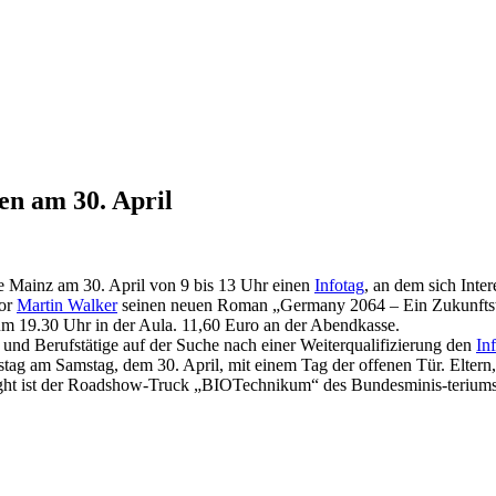
en am 30. April
e Mainz am 30. April von 9 bis 13 Uhr einen
Infotag
, an dem sich Inte
tor
Martin Walker
seinen neuen Roman „Germany 2064 – Ein Zukunftsthr
nn um 19.30 Uhr in der Aula. 11,60 Euro an der Abendkasse.
 und Berufstätige auf der Suche nach einer Weiterqualifizierung den
In
stag am Samstag, dem 30. April, mit einem
T
a
g der offenen Tür. Eltern
t ist der
Roadshow-Truck „BIOTechnikum
“ des Bundesminis-terium