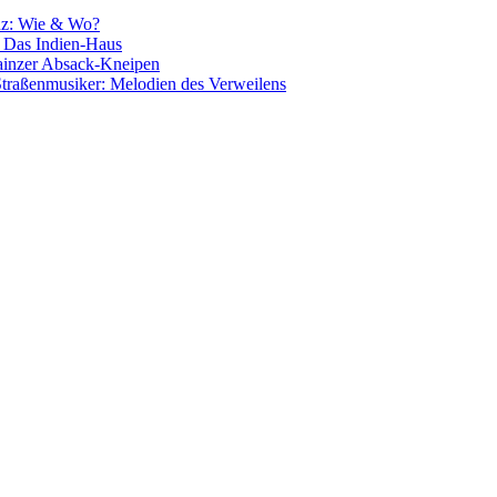
nz: Wie & Wo?
: Das Indien-Haus
ainzer Absack-Kneipen
traßenmusiker: Melodien des Verweilens