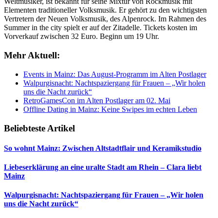
Weltmusiker, ist bekannt für seine Mixtur von Rockmusik mit
Elementen traditioneller Volksmusik. Er gehört zu den wichtigsten
Vertretern der Neuen Volksmusik, des Alpenrock. Im Rahmen des
Summer in the city spielt er auf der Zitadelle.
Tickets
kosten im
Vorverkauf zwischen 32 Euro. Beginn um 19 Uhr.
Mehr Aktuell:
Events in Mainz: Das August-Programm im Alten Postlager
Walpurgisnacht: Nachtspaziergang für Frauen – „Wir holen
uns die Nacht zurück“
RetroGamesCon im Alten Postlager am 02. Mai
Offline Dating in Mainz: Keine Swipes im echten Leben
Beliebteste Artikel
So wohnt Mainz: Zwischen Altstadtflair und Keramikstudio
Liebeserklärung an eine uralte Stadt am Rhein – Clara liebt
Mainz
Walpurgisnacht: Nachtspaziergang für Frauen – „Wir holen
uns die Nacht zurück“