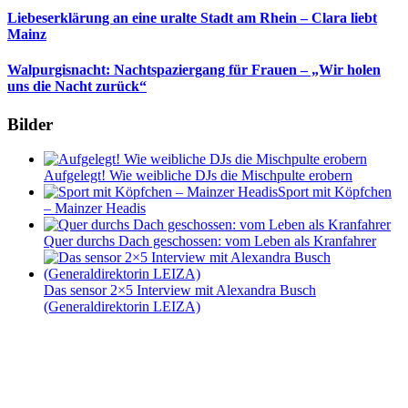
Liebeserklärung an eine uralte Stadt am Rhein – Clara liebt
Mainz
Walpurgisnacht: Nachtspaziergang für Frauen – „Wir holen
uns die Nacht zurück“
Bilder
Aufgelegt! Wie weibliche DJs die Mischpulte erobern
Sport mit Köpfchen
– Mainzer Headis
Quer durchs Dach geschossen: vom Leben als Kranfahrer
Das sensor 2×5 Interview mit Alexandra Busch
(Generaldirektorin LEIZA)