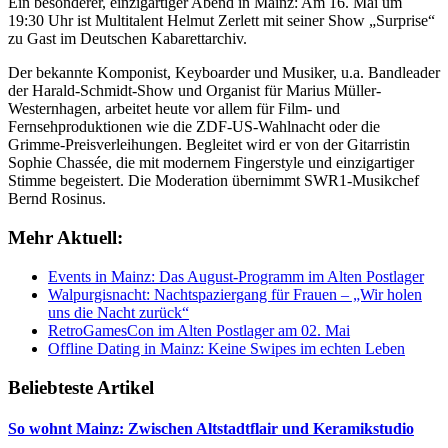
Ein besonderer, einzigartiger Abend in Mainz: Am 16. Mai um
19:30 Uhr ist Multitalent Helmut Zerlett mit seiner Show „Surprise“
zu Gast im Deutschen Kabarettarchiv.
Der bekannte Komponist, Keyboarder und Musiker, u.a. Bandleader
der Harald-Schmidt-Show und Organist für Marius Müller-
Westernhagen, arbeitet heute vor allem für Film- und
Fernsehproduktionen wie die ZDF-US-Wahlnacht oder die
Grimme-Preisverleihungen. Begleitet wird er von der Gitarristin
Sophie Chassée, die mit modernem Fingerstyle und einzigartiger
Stimme begeistert. Die Moderation übernimmt SWR1-Musikchef
Bernd Rosinus.
Mehr Aktuell:
Events in Mainz: Das August-Programm im Alten Postlager
Walpurgisnacht: Nachtspaziergang für Frauen – „Wir holen
uns die Nacht zurück“
RetroGamesCon im Alten Postlager am 02. Mai
Offline Dating in Mainz: Keine Swipes im echten Leben
Beliebteste Artikel
So wohnt Mainz: Zwischen Altstadtflair und Keramikstudio