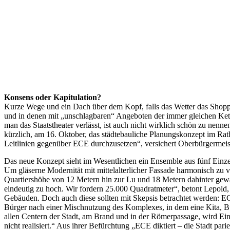
Konsens oder Kapitulation?
Kurze Wege und ein Dach über dem Kopf, falls das Wetter das Shopping
und in denen mit „unschlagbaren“ Angeboten der immer gleichen Kett
man das Staatstheater verlässt, ist auch nicht wirklich schön zu ne
kürzlich, am 16. Oktober, das städtebauliche Planungskonzept im Rat
Leitlinien gegenüber ECE durchzusetzen“, versichert Oberbürgermeis
Das neue Konzept sieht im Wesentlichen ein Ensemble aus fünf Einze
Um gläserne Modernität mit mittelalterlicher Fassade harmonisch zu 
Quartiershöhe von 12 Metern hin zur Lu und 18 Metern dahinter gewäh
eindeutig zu hoch. Wir fordern 25.000 Quadratmeter“, betont Lepold,
Gebäuden. Doch auch diese sollten mit Skepsis betrachtet werden: EC
Bürger nach einer Mischnutzung des Komplexes, in dem eine Kita, Bü
allen Centern der Stadt, am Brand und in der Römerpassage, wird Ein
nicht realisiert.“ Aus ihrer Befürchtung „ECE diktiert – die Stadt parie