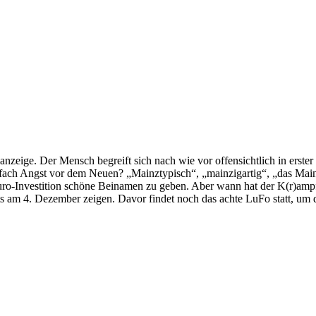
anzeige. Der Mensch begreift sich nach wie vor offensichtlich in erster 
einfach Angst vor dem Neuen? „Mainztypisch“, „mainzigartig“, „das Ma
uro-Investition schöne Beinamen zu geben. Aber wann hat der K(r)am
 am 4. Dezember zeigen. Davor findet noch das achte LuFo statt, um das