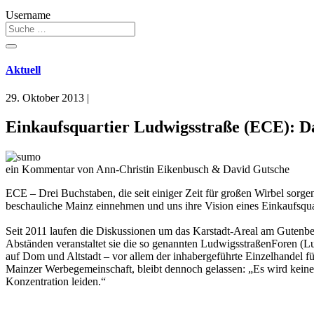
Username
Aktuell
29. Oktober 2013
|
Einkaufsquartier Ludwigsstraße (ECE): D
ein Kommentar von Ann-Christin Eikenbusch & David Gutsche
ECE – Drei Buchstaben, die seit einiger Zeit für großen Wirbel sor
beschauliche Mainz einnehmen und uns ihre Vision eines Einkaufsquar
Seit 2011 laufen die Diskussionen um das Karstadt-Areal am Gutenbe
Abständen veranstaltet sie die so genannten LudwigsstraßenForen (L
auf Dom und Altstadt – vor allem der inhabergeführte Einzelhandel f
Mainzer Werbegemeinschaft, bleibt dennoch gelassen: „Es wird keiner s
Konzentration leiden.“