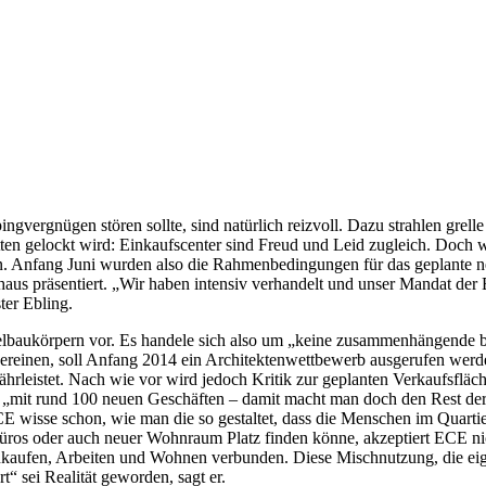
vergnügen stören sollte, sind natürlich reizvoll. Dazu strahlen grelle
en gelockt wird: Einkaufscenter sind Freud und Leid zugleich. Doch w
nnen. Anfang Juni wurden also die Rahmenbedingungen für das geplante 
haus präsentiert. „Wir haben intensiv verhandelt und unser Mandat de
ter Ebling.
lbaukörpern vor. Es handele sich also um „keine zusammenhängende bau
vereinen, soll Anfang 2014 ein Architektenwettbewerb ausgerufen werden
rleistet. Nach wie vor wird jedoch Kritik zur geplanten Verkaufsfläch
 „mit rund 100 neuen Geschäften – damit macht man doch den Rest der 
E wisse schon, wie man die so gestaltet, dass die Menschen im Quartie
ros oder auch neuer Wohnraum Platz finden könne, akzeptiert ECE nicht
kaufen, Arbeiten und Wohnen verbunden. Diese Mischnutzung, die eigen
rt“ sei Realität geworden, sagt er.