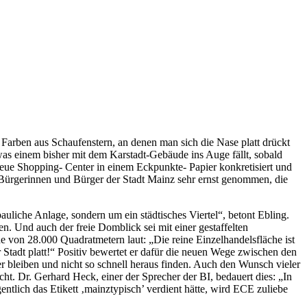
 Farben aus Schaufenstern, an denen man sich die Nase platt drückt
as einem bisher mit dem Karstadt-Gebäude ins Auge fällt, sobald
neue Shopping- Center in einem Eckpunkte- Papier konkretisiert und
r Bürgerinnen und Bürger der Stadt Mainz sehr ernst genommen, die
liche Anlage, sondern um ein städtisches Viertel“, betont Ebling.
. Und auch der freie Domblick sei mit einer gestaffelten
e von 28.000 Quadratmetern laut: „Die reine Einzelhandelsfläche ist
Stadt platt!“ Positiv bewertet er dafür die neuen Wege zwischen den
r bleiben und nicht so schnell heraus finden. Auch den Wunsch vieler
. Dr. Gerhard Heck, einer der Sprecher der BI, bedauert dies: „In
tlich das Etikett ‚mainztypisch’ verdient hätte, wird ECE zuliebe