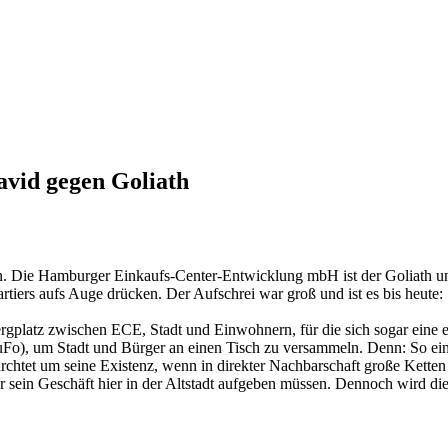
avid gegen Goliath
gen. Die Hamburger Einkaufs-Center-Entwicklung mbH ist der Goliath u
tiers aufs Auge drücken. Der Aufschrei war groß und ist es bis heute:
rgplatz zwischen ECE, Stadt und Einwohnern, für die sich sogar eine 
uFo), um Stadt und Bürger an einen Tisch zu versammeln. Denn: So ein
ürchtet um seine Existenz, wenn in direkter Nachbarschaft große Kette
ein Geschäft hier in der Altstadt aufgeben müssen. Dennoch wird die Vi