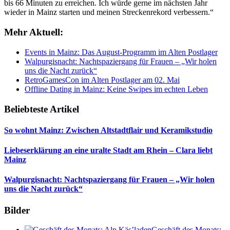
bis 66 Minuten zu erreichen. Ich würde gerne im nächsten Jahr
wieder in Mainz starten und meinen Streckenrekord verbessern.“
Mehr Aktuell:
Events in Mainz: Das August-Programm im Alten Postlager
Walpurgisnacht: Nachtspaziergang für Frauen – „Wir holen
uns die Nacht zurück“
RetroGamesCon im Alten Postlager am 02. Mai
Offline Dating in Mainz: Keine Swipes im echten Leben
Beliebteste Artikel
So wohnt Mainz: Zwischen Altstadtflair und Keramikstudio
Liebeserklärung an eine uralte Stadt am Rhein – Clara liebt
Mainz
Walpurgisnacht: Nachtspaziergang für Frauen – „Wir holen
uns die Nacht zurück“
Bilder
Geschäft des Monats: