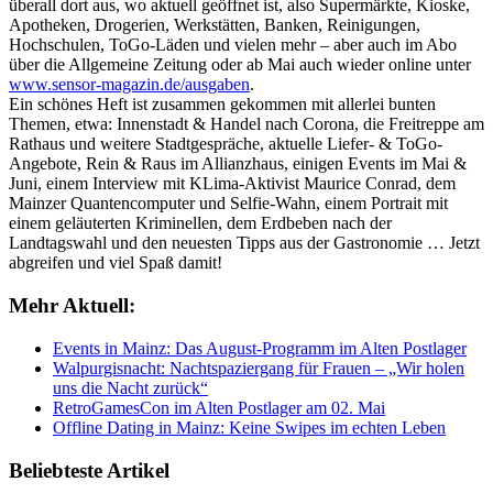
überall dort aus, wo aktuell geöffnet ist, also Supermärkte, Kioske,
Apotheken, Drogerien, Werkstätten, Banken, Reinigungen,
Hochschulen, ToGo-Läden und vielen mehr – aber auch im Abo
über die Allgemeine Zeitung oder ab Mai auch wieder online unter
www.sensor-magazin.de/ausgaben
.
Ein schönes Heft ist zusammen gekommen mit allerlei bunten
Themen, etwa: Innenstadt & Handel nach Corona, die Freitreppe am
Rathaus und weitere Stadtgespräche, aktuelle Liefer- & ToGo-
Angebote, Rein & Raus im Allianzhaus, einigen Events im Mai &
Juni, einem Interview mit KLima-Aktivist Maurice Conrad, dem
Mainzer Quantencomputer und Selfie-Wahn, einem Portrait mit
einem geläuterten Kriminellen, dem Erdbeben nach der
Landtagswahl und den neuesten Tipps aus der Gastronomie … Jetzt
abgreifen und viel Spaß damit!
Mehr Aktuell:
Events in Mainz: Das August-Programm im Alten Postlager
Walpurgisnacht: Nachtspaziergang für Frauen – „Wir holen
uns die Nacht zurück“
RetroGamesCon im Alten Postlager am 02. Mai
Offline Dating in Mainz: Keine Swipes im echten Leben
Beliebteste Artikel