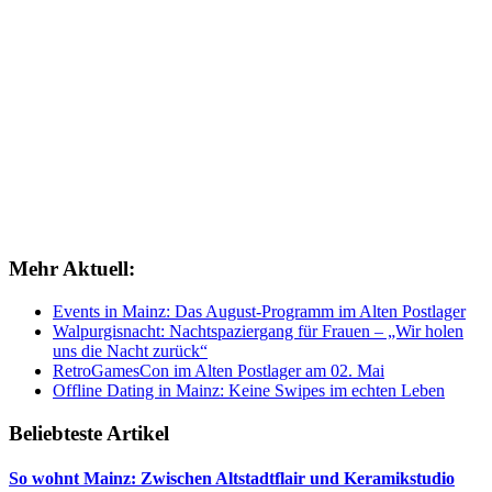
Mehr Aktuell:
Events in Mainz: Das August-Programm im Alten Postlager
Walpurgisnacht: Nachtspaziergang für Frauen – „Wir holen
uns die Nacht zurück“
RetroGamesCon im Alten Postlager am 02. Mai
Offline Dating in Mainz: Keine Swipes im echten Leben
Beliebteste Artikel
So wohnt Mainz: Zwischen Altstadtflair und Keramikstudio