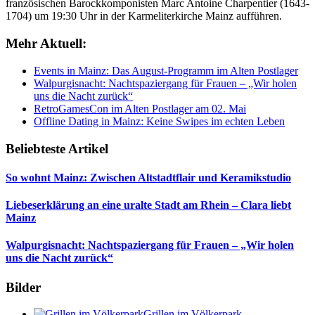
französischen Barockkomponisten Marc Antoine Charpentier (1643-
1704) um 19:30 Uhr in der Karmeliterkirche Mainz aufführen.
Mehr Aktuell:
Events in Mainz: Das August-Programm im Alten Postlager
Walpurgisnacht: Nachtspaziergang für Frauen – „Wir holen
uns die Nacht zurück“
RetroGamesCon im Alten Postlager am 02. Mai
Offline Dating in Mainz: Keine Swipes im echten Leben
Beliebteste Artikel
So wohnt Mainz: Zwischen Altstadtflair und Keramikstudio
Liebeserklärung an eine uralte Stadt am Rhein – Clara liebt
Mainz
Walpurgisnacht: Nachtspaziergang für Frauen – „Wir holen
uns die Nacht zurück“
Bilder
Grillen im Völkerpark