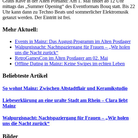
Gratis Rave in der Alten Portland: Am 1. Mai findet ab 12 Uhr
mittags das „Summer Opening“ des Eventformats Bouq statt. Bis 22
Uhr kann dann zu Techno Beats und sommerlicher Elektromusik
getanzt werden. Der Eintritt ist frei.
Mehr Aktuell:
Events in Mainz: Das August-Programm im Alten Postlager
Walpurgisnacht: Nachtspaziergang für Frauen – „Wir holen
uns die Nacht zurück“
RetroGamesCon im Alten Postlager am 02. Mai
Offline Dating in Mainz: Keine Swipes im echten Leben
Beliebteste Artikel
So wohnt Mainz: Zwischen Altstadtflair und Keramikstudio
Liebeserklärung an eine uralte Stadt am Rhein – Clara liebt
Mainz
Walpurgisnacht: Nachtspaziergang für Frauen – „Wir holen
uns die Nacht zurück“
Bilder