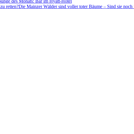
ounge des Monats: Bar im Hyatt-Hotel
Die Mainzer Wälder sind voller toter Bäume – Sind sie noch 